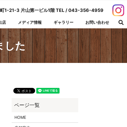
1-21-3 片山第一ビル1階 TEL /
043-356-4959
出店
メディア情報
ギャラリー
お問い合わせ
se
ました
HOME